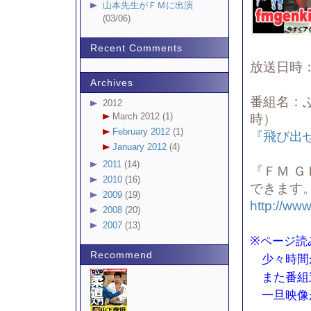
山本先生がＦＭに出演
(03/06)
Recent Comments
放送日時：
Archives
番組名：ふ
2012
March 2012 (1)
時）
February 2012
(1)
『飛び出
January 2012
(4)
2011
(14)
『ＦＭ 
2010
(16)
できます
2009
(19)
http://ww
2008
(20)
2007
(13)
※ページ読
Recommend
少々時間
また番組
一旦映像