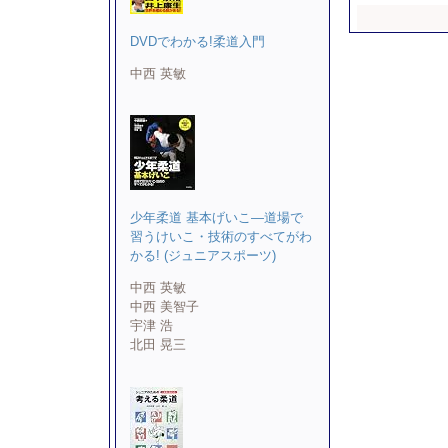
DVDでわかる!柔道入門
中西 英敏
少年柔道 基本げいこ―道場で
習うけいこ・技術のすべてがわ
かる! (ジュニアスポーツ)
中西 英敏
中西 美智子
宇津 浩
北田 晃三