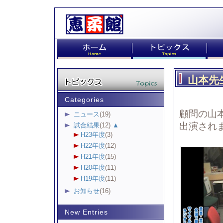
山本先
Categories
顧問の山本
ニュース
(19)
出演され
試合結果
(12)
▲
H23年度
(3)
H22年度
(12)
H21年度
(15)
H20年度
(11)
H19年度
(11)
お知らせ
(16)
New Entries